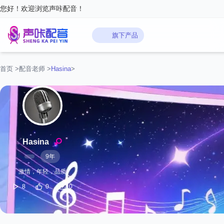
您好！欢迎浏览声咔配音！
旗下产品
首页
>
配音老师
>
Hasina
>
Hasina
9年
激情，年轻，品质
8
0
0