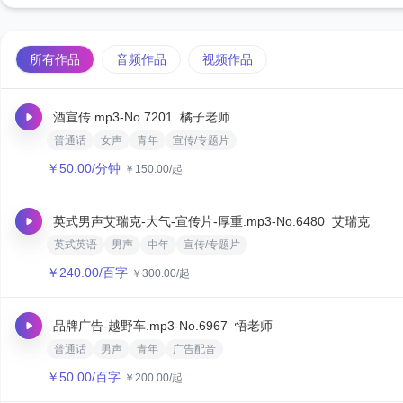
所有作品
音频作品
视频作品
酒宣传.mp3
-No.7201
橘子老师
普通话
女声
青年
宣传/专题片
￥
50.00
/分钟
￥
150.00
/起
英式男声艾瑞克-大气-宣传片-厚重.mp3
-No.6480
艾瑞克
英式英语
男声
中年
宣传/专题片
￥
240.00
/百字
￥
300.00
/起
品牌广告-越野车.mp3
-No.6967
悟老师
普通话
男声
青年
广告配音
￥
50.00
/百字
￥
200.00
/起