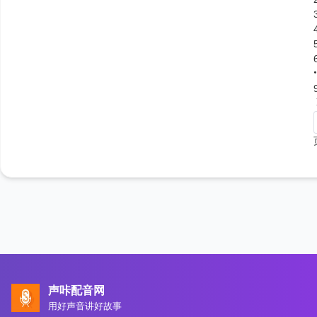
声咔配音网
用好声音讲好故事