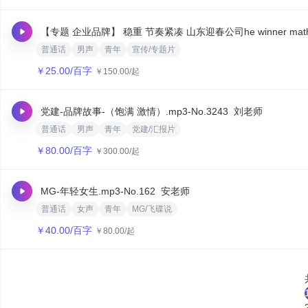
【专题 企业品牌】 稳重 节奏紧凑 山东迎春公司he winner mathew j
普通话
男声
青年
宣传/专题片
￥
25.00
/百字
￥
150.00
/起
党建-品牌故事-（饱满 激情）.mp3
-No.3243
刘老师
普通话
男声
青年
党建/汇报片
￥
80.00
/百字
￥
300.00
/起
MG-年轻女生.mp3
-No.162
安老师
普通话
女声
青年
MG/飞碟说
￥
40.00
/百字
￥
80.00
/起