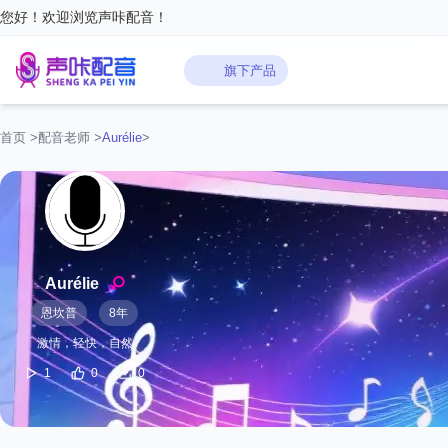
您好！欢迎浏览声咔配音！
旗下产品
首页
>
配音老师
>
‌Aurélie‌
>
‌Aurélie‌
恩坎普
8年
激情，轻快，自然
1
0
0