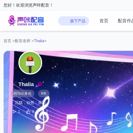
您好！欢迎浏览声咔配音！
首页
配音作
旗下产品
首页
>
配音老师
>
‌Thalia
>
‌Thalia
阿珀尔多伦
9年
沉稳，自然，亲和
1
0
0