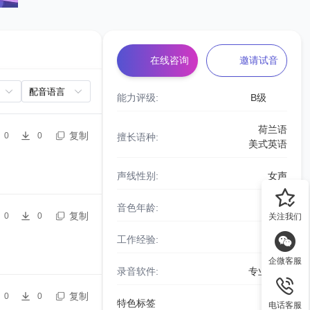
在线咨询
邀请试音
能力评级:
B级
荷兰语
复制
0
0
擅长语种:
美式英语
声线性别:
女声
音色年龄:
青年
复制
0
0
关注我们
工作经验:
9年
企微客服
录音软件:
专业设备
复制
0
0
特色标签
电话客服