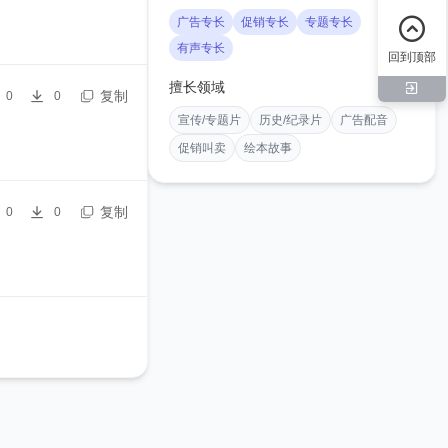
广告专长
促销专长
专题专长
有声专长
回到顶部
擅长领域
复制
0
0
宣传/专题片
历史/纪录片
广告配音
促销叫卖
绘本故事
复制
0
0