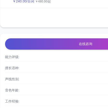
￥
240.00
/百词
￥
480.00
/起
在线咨询
能力评级:
擅长语种:
声线性别:
音色年龄:
工作经验: