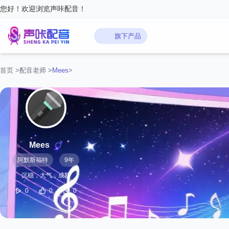
您好！欢迎浏览声咔配音！
旗下产品
首页
>
配音老师
>
Mees‌
>
Mees‌
阿默斯福特
9年
沉稳，大气，成熟
0
0
0