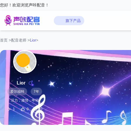
您好！欢迎浏览声咔配音！
旗下产品
首页
>
配音老师
>
‌Lior‌
>
‌Lior‌
爱尔福特
7年
活力，激情，年轻
1
0
0