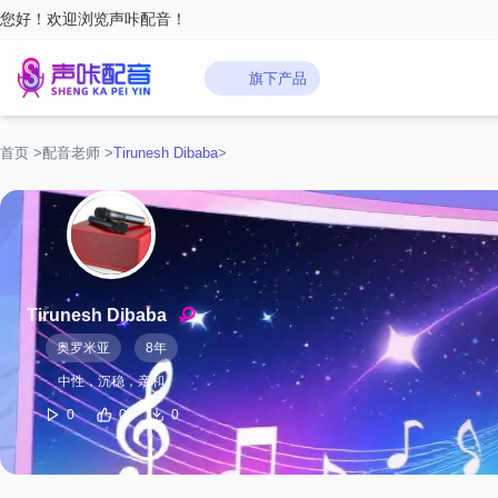
您好！欢迎浏览声咔配音！
旗下产品
首页
>
配音老师
>
Tirunesh Dibaba
>
Tirunesh Dibaba
奥罗米亚
8年
中性，沉稳，亲和
0
0
0