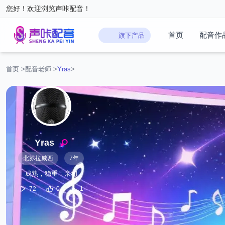
您好！欢迎浏览声咔配音！
首页
配音作
旗下产品
首页
>
配音老师
>
Yras
>
Yras
北苏拉威西
7年
成熟，稳重，亲和
72
0
1