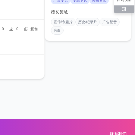
广告专长
专题专长
旁白专长
擅长领域
宣传/专题片
历史/纪录片
广告配音
复制
0
0
旁白
联系我们