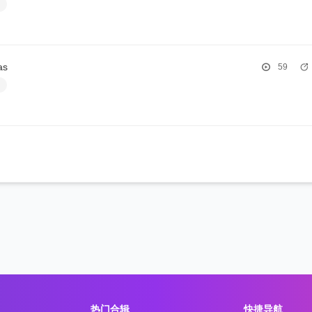
白
as
59
白
热门合辑
快捷导航