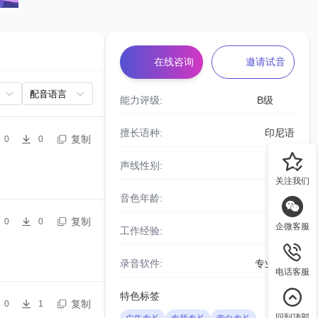
在线咨询
邀请试音
能力评级:
B级
擅长语种:
印尼语
复制
0
0
声线性别:
女声
关注我们
音色年龄:
青年
复制
0
0
企微客服
工作经验:
7年
录音软件:
专业设备
电话客服
特色标签
复制
0
1
回到顶部