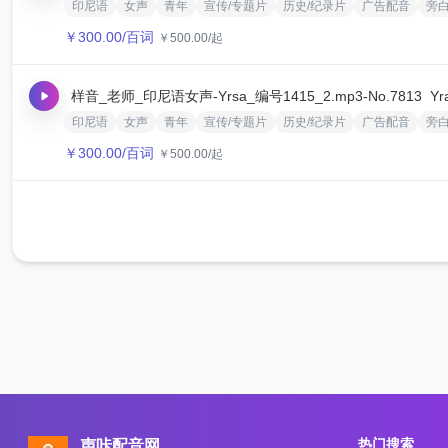
印尼语
女声
青年
宣传/专题片
历史/纪录片
广告配音
旁
￥
300.00
/百词
￥
500.00
/起
样音_老师_印尼语女声-Yrsa_编号1415_2.mp3
-No.7813
Yr
印尼语
女声
青年
宣传/专题片
历史/纪录片
广告配音
旁
￥
300.00
/百词
￥
500.00
/起
热门搜索
声咔配音网