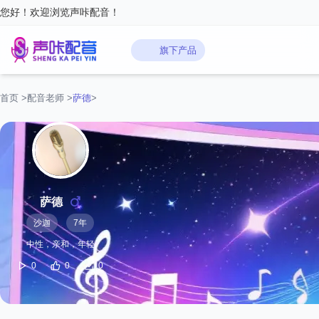
您好！欢迎浏览声咔配音！
旗下产品
首页
>
配音老师
>
萨德
>
萨德
沙迦
7年
中性，亲和，年轻
0
0
0