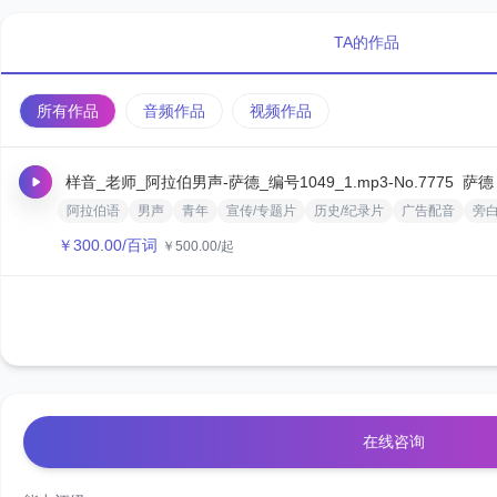
TA的作品
所有作品
音频作品
视频作品
样音_老师_阿拉伯男声-萨德_编号1049_1.mp3
-No.7775
萨德
阿拉伯语
男声
青年
宣传/专题片
历史/纪录片
广告配音
旁
￥
300.00
/百词
￥
500.00
/起
在线咨询