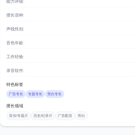
能力评级:
擅长语种:
声线性别:
音色年龄:
工作经验:
录音软件:
特色标签
广告专长
专题专长
旁白专长
擅长领域
宣传/专题片
历史/纪录片
广告配音
旁白