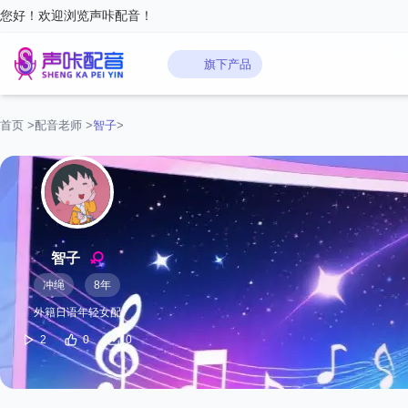
您好！欢迎浏览声咔配音！
旗下产品
首页
>
配音老师
>
智子
>
智子
冲绳
8年
外籍日语年轻女配
2
0
0