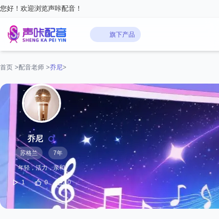
您好！欢迎浏览声咔配音！
旗下产品
首页
>
配音老师
>
乔尼
>
乔尼
苏格兰
7年
年轻，活力，亲和
1
0
0