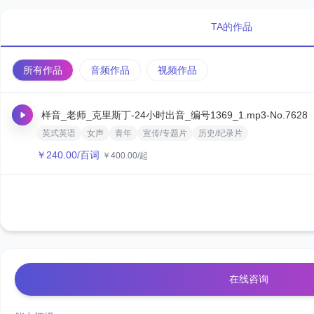
TA的作品
所有作品
音频作品
视频作品
样音_老师_克里斯丁-24小时出音_编号1369_1.mp3
-No.7628
英式英语
女声
青年
宣传/专题片
历史/纪录片
￥
240.00
/百词
￥
400.00
/起
在线咨询