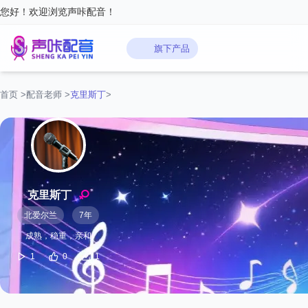
您好！欢迎浏览声咔配音！
旗下产品
首页
>
配音老师
>
克里斯丁
>
克里斯丁
北爱尔兰
7年
成熟，稳重，亲和
1
0
1