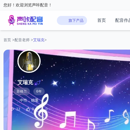
您好！欢迎浏览声咔配音！
首页
配音作
旗下产品
首页
>
配音老师
>
艾瑞克
>
艾瑞克
苏格兰
6年
中性，稳重
12
0
0