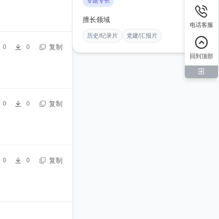
专题专长
擅长领域
电话客服
历史/纪录片
党建/汇报片
复制
0
0
回到顶部
复制
0
0
复制
0
0