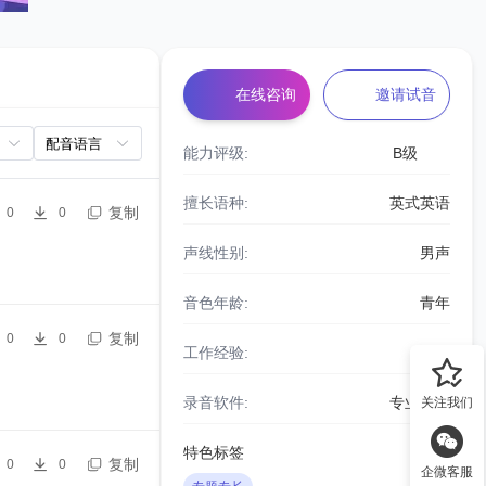
在线咨询
邀请试音
能力评级:
B级
擅长语种:
英式英语
复制
0
0
声线性别:
男声
音色年龄:
青年
复制
0
0
工作经验:
6年
录音软件:
专业设备
关注我们
特色标签
复制
0
0
企微客服