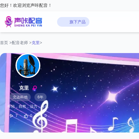
您好！欢迎浏览声咔配音！
旗下产品
首页
>
配音老师
>
克里
>
克里
北达科他
6年
年轻，自然，活力，角色
7
0
0