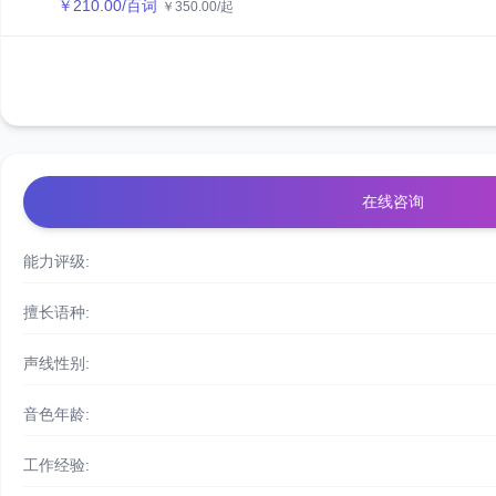
￥
210.00
/百词
￥
350.00
/起
在线咨询
能力评级:
擅长语种:
声线性别:
音色年龄:
工作经验: