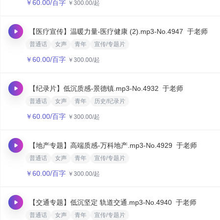
￥
60.00
/百字
￥
300.00
/起
【医疗宣传】温暖力量-医疗健康 (2).mp3
-No.4947
于老师
普通话
女声
青年
宣传/专题片
￥
60.00
/百字
￥
300.00
/起
【纪录片】低沉质感-景德镇.mp3
-No.4932
于老师
普通话
女声
青年
历史/纪录片
￥
60.00
/百字
￥
300.00
/起
【地产专题】高端质感-万科地产.mp3
-No.4929
于老师
普通话
女声
青年
宣传/专题片
￥
60.00
/百字
￥
300.00
/起
【交通专题】低沉坚定 轨道交通.mp3
-No.4940
于老师
普通话
女声
青年
宣传/专题片