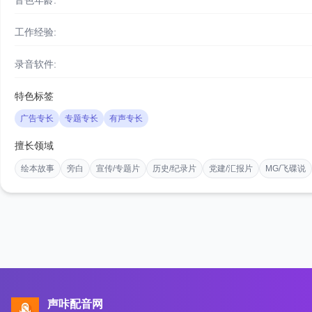
音色年龄:
工作经验:
录音软件:
特色标签
广告专长
专题专长
有声专长
擅长领域
绘本故事
旁白
宣传/专题片
历史/纪录片
党建/汇报片
MG/飞碟说
声咔配音网