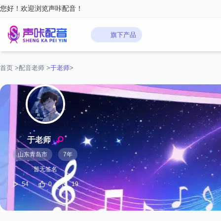
您好！欢迎浏览声咔配音！
旗下产品
首页
>
配音老师
>
于老师
>
于老师
山东青岛市
7年
暂无签名
54
0
19