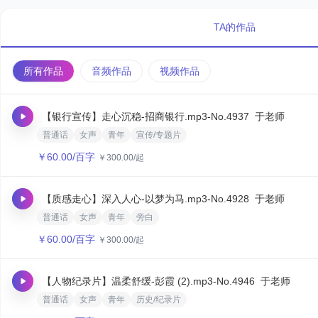
TA的作品
所有作品
音频作品
视频作品
【银行宣传】走心沉稳-招商银行.mp3
-No.4937
于老师
普通话
女声
青年
宣传/专题片
￥
60.00
/百字
￥
300.00
/起
【质感走心】深入人心-以梦为马.mp3
-No.4928
于老师
普通话
女声
青年
旁白
￥
60.00
/百字
￥
300.00
/起
【人物纪录片】温柔舒缓-彭霞 (2).mp3
-No.4946
于老师
普通话
女声
青年
历史/纪录片