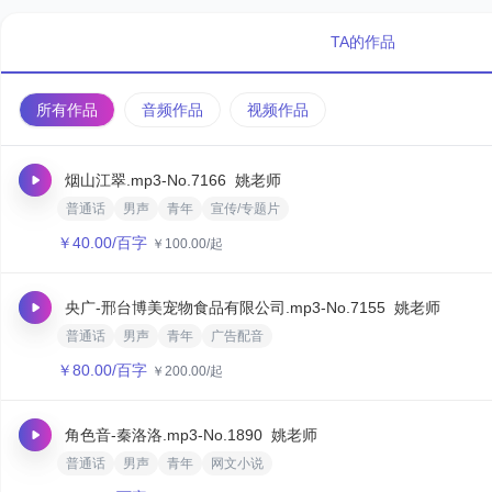
TA的作品
所有作品
音频作品
视频作品
烟山江翠.mp3
-No.7166
姚老师
普通话
男声
青年
宣传/专题片
￥
40.00
/百字
￥
100.00
/起
央广-邢台博美宠物食品有限公司.mp3
-No.7155
姚老师
普通话
男声
青年
广告配音
￥
80.00
/百字
￥
200.00
/起
角色音-秦洛洛.mp3
-No.1890
姚老师
普通话
男声
青年
网文小说