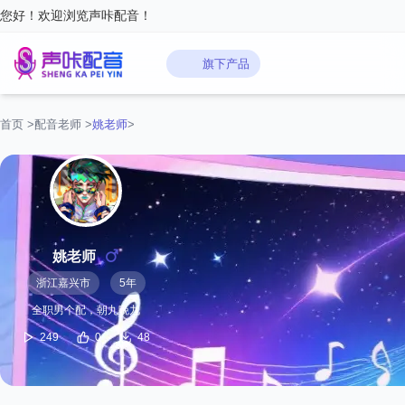
您好！欢迎浏览声咔配音！
旗下产品
首页
>
配音老师
>
姚老师
>
姚老师
浙江嘉兴市
5年
全职男个配，朝九晚九
249
0
48