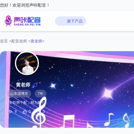
您好！欢迎浏览声咔配音！
旗下产品
首页
>
配音老师
>
黄老师
>
黄老师
山东淄博市
7年
全职男个配，朝九晚七
9
0
3