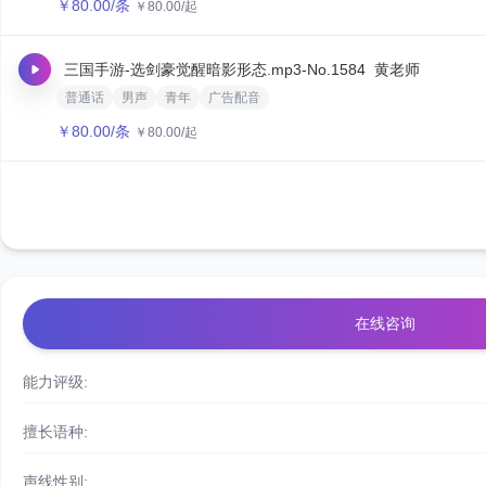
￥
80.00
/条
￥
80.00
/起
三国手游-选剑豪觉醒暗影形态.mp3
-No.1584
黄老师
普通话
男声
青年
广告配音
￥
80.00
/条
￥
80.00
/起
在线咨询
能力评级:
擅长语种:
声线性别: