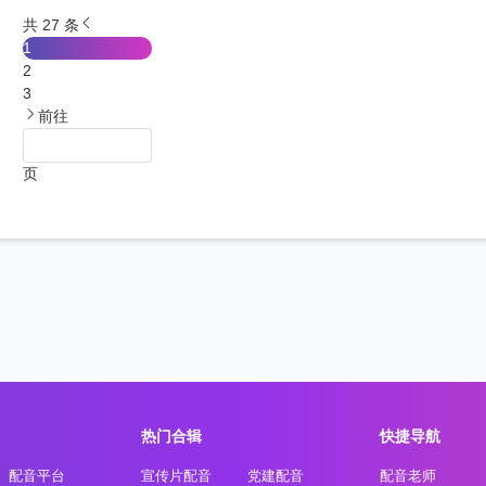
共 27 条
1
2
3
前往
页
热门合辑
快捷导航
配音平台
宣传片配音
党建配音
配音老师