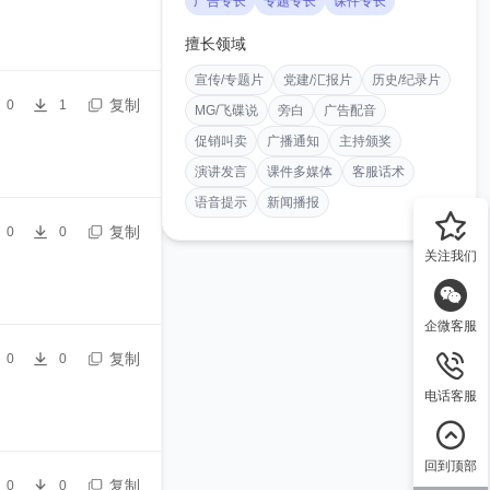
广告专长
专题专长
课件专长
擅长领域
宣传/专题片
党建/汇报片
历史/纪录片
复制
0
1
MG/飞碟说
旁白
广告配音
促销叫卖
广播通知
主持颁奖
演讲发言
课件多媒体
客服话术
语音提示
新闻播报
复制
0
0
关注我们
企微客服
复制
0
0
电话客服
回到顶部
复制
0
0