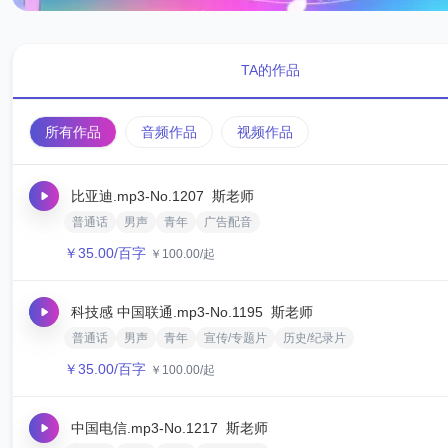
TA的作品
所有作品
音频作品
视频作品
比亚迪.mp3
-No.1207
斯老师
普通话
男声
青年
广告配音
￥
35.00
/百字
￥
100.00
/起
科技感 中国联通.mp3
-No.1195
斯老师
普通话
男声
青年
宣传/专题片
历史/纪录片
￥
35.00
/百字
￥
100.00
/起
中国电信.mp3
-No.1217
斯老师