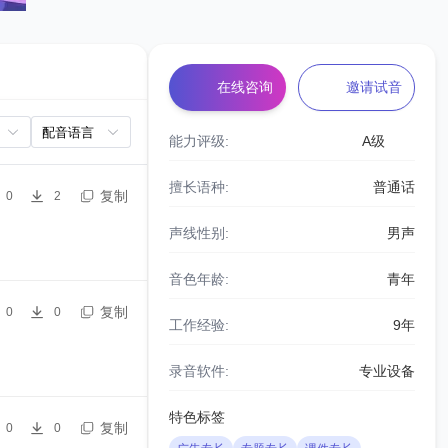
在线咨询
邀请试音
能力评级:
A级
擅长语种:
普通话
复制
0
2
声线性别:
男声
音色年龄:
青年
复制
0
0
工作经验:
9年
录音软件:
专业设备
特色标签
复制
0
0