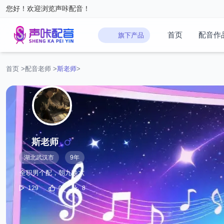
您好！欢迎浏览声咔配音！
首页
配音作
旗下产品
首页
>
配音老师
>
斯老师
>
斯老师
湖北武汉市
9年
全职男个配，朝九晚六
129
0
8