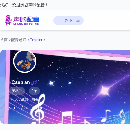
您好！欢迎浏览声咔配音！
旗下产品
首页
>
配音老师
>
Caspian‌
>
Caspian‌
英格兰
9年
沉稳，成熟，自然
0
0
0