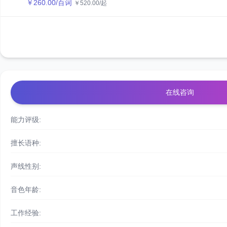
￥
260.00
/百词
￥
520.00
/起
在线咨询
能力评级:
擅长语种:
声线性别:
音色年龄:
工作经验: