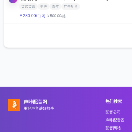
英式英语
男声
青年
广告配音
￥
280.00
/百词
￥
500.00
/起
热门搜索
声咔配音网
用好声音讲好故事
配音公司
声咔配音圈
配音网站