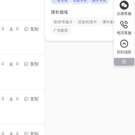
广告专长
专题专长
课件专长
擅长领域
企微客服
宣传/专题片
历史/纪录片
课件多媒体
复制
0
0
广告配音
电话客服
回到顶部
复制
0
0
复制
0
0
复制
0
0