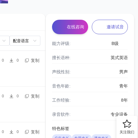
在线咨询
邀请试音
能力评级:
B级
擅长语种:
英式英语
复制
0
0
声线性别:
男声
音色年龄:
青年
复制
0
0
工作经验:
8年
录音软件:
专业设备
特色标签
复制
0
0
关注我们