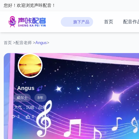
您好！欢迎浏览声咔配音！
首页
配音作
旗下产品
首页
>
配音老师
>
Angus‌
>
Angus‌
威尔士
8年
大气，沉稳，品质
3
0
0