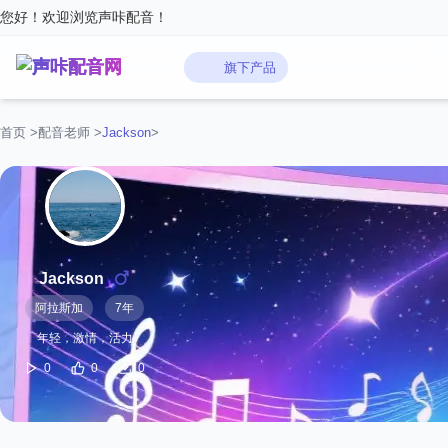
您好！欢迎浏览声咔配音！
旗下产品
首页
>
配音老师
>
Jackson
>
Jackson
阿拉斯加
7年
年轻，激情，活力
0
0
0