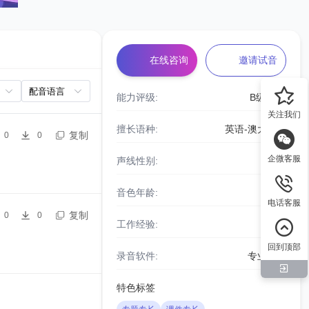
在线咨询
邀请试音
能力评级:
B级
关注我们
擅长语种:
英语-澳大利亚
复制
0
0
企微客服
声线性别:
男声
音色年龄:
青年
电话客服
复制
0
0
工作经验:
8年
回到顶部
录音软件:
专业设备
特色标签