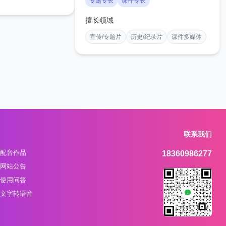
专题专长
课件专长
擅长领域
宣传/专题片
历史/纪录片
课件多媒体
联系我们
配音作品
18360986277
网站公告
使用问答
文字转语音