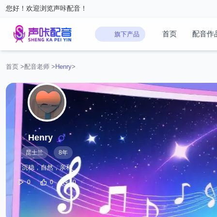
您好！欢迎浏览声咔配音！
首页
配音作
旗下产品
首页
>
配音老师
>
‌Henry‌
>
‌Henry‌
昆士兰
8年
沉稳，自然，亲和
0
0
0