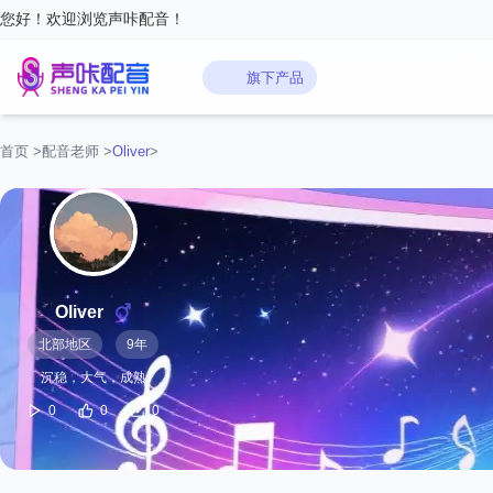
您好！欢迎浏览声咔配音！
旗下产品
首页
>
配音老师
>
‌Oliver‌
>
‌Oliver‌
北部地区
9年
沉稳，大气，成熟
0
0
0