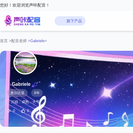
您好！欢迎浏览声咔配音！
旗下产品
首页
>
配音老师
>
Gabriele‌
>
Gabriele‌
奥尔比亚
8年
沉稳，成熟，大气
0
0
0