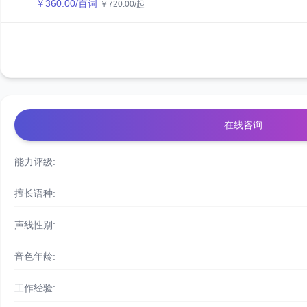
￥
360.00
/百词
￥
720.00
/起
在线咨询
能力评级:
擅长语种:
声线性别:
音色年龄:
工作经验: