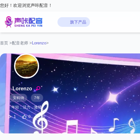
您好！欢迎浏览声咔配音！
旗下产品
首页
>
配音老师
>
‌Lorenzo‌
>
‌Lorenzo‌
安科纳
7年
年轻，活力，激情
1
0
0