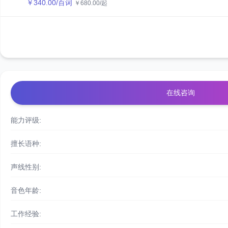
￥
340.00
/百词
￥
680.00
/起
在线咨询
能力评级:
擅长语种:
声线性别:
音色年龄:
工作经验: