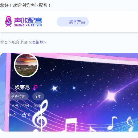
您好！欢迎浏览声咔配音！
旗下产品
首页
>
配音老师
>
埃莱尼
>
埃莱尼
基克拉迪
9年
大气，中性，沉稳
0
0
0