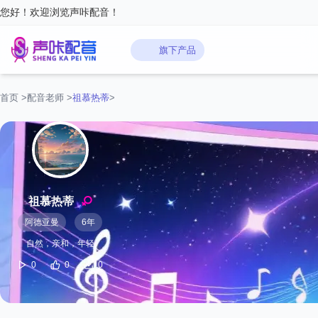
您好！欢迎浏览声咔配音！
旗下产品
首页
>
配音老师
>
祖慕热蒂
>
祖慕热蒂
阿德亚曼
6年
自然，亲和，年轻
0
0
0