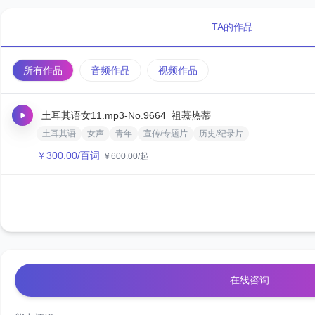
TA的作品
所有作品
音频作品
视频作品
土耳其语女11.mp3
-No.9664
祖慕热蒂
土耳其语
女声
青年
宣传/专题片
历史/纪录片
￥
300.00
/百词
￥
600.00
/起
在线咨询