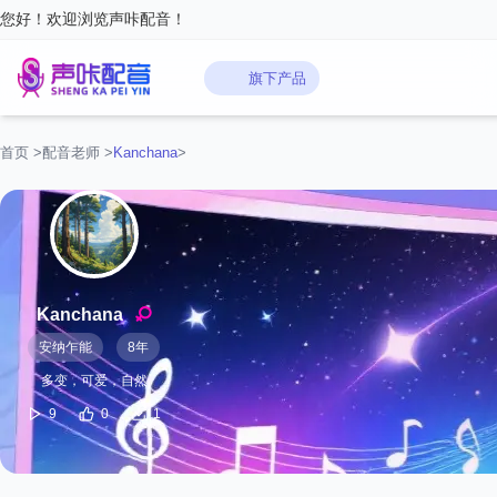
您好！欢迎浏览声咔配音！
旗下产品
首页
>
配音老师
>
Kanchana
>
Kanchana
安纳乍能
8年
多变，可爱，自然
9
0
1