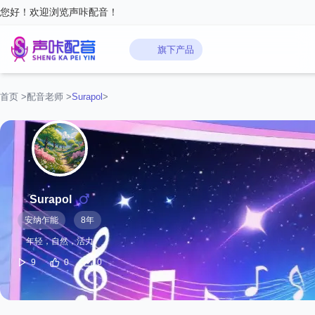
您好！欢迎浏览声咔配音！
旗下产品
首页
>
配音老师
>
Surapol
>
Surapol
安纳乍能
8年
年轻，自然，活力
9
0
0