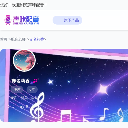
您好！欢迎浏览声咔配音！
旗下产品
首页
>
配音老师
>
赤名莉香
>
赤名莉香
冲绳
6年
亲和，甜美，自然
5
0
0