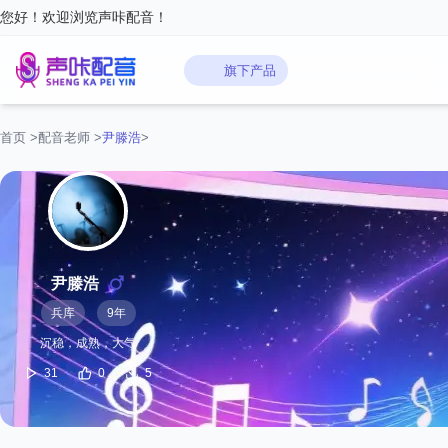
您好！欢迎浏览声咔配音！
旗下产品
首页
>
配音老师
>
尹滕浩
>
尹滕浩
兵库
9年
沉稳，成熟，大气
31
0
5