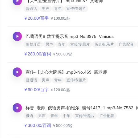
【大气企业宣传片】.mp3
-No.37
文老师
普通话
男声
青年
宣传/专题片
￥
20.00
/百字
￥
100.00
/起
巴葡语男8-数字提示音.mp3
-No.8975
Vinicius
葡萄牙语
男声
青年
宣传/专题片
历史/纪录片
广告配音
￥
280.00
/百词
￥
560.00
/起
宣传-【走心大牌感】.mp3
-No.469
霖老师
普通话
男声
青年
宣传/专题片
￥
60.00
/百字
￥
120.00
/起
样音_老师_俄语男声-帕维尔_编号1417_1.mp3
-No.7582
俄语
男声
青年
中年
宣传/专题片
广告配音
￥
300.00
/百词
￥
500.00
/起