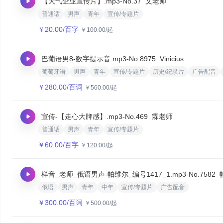
【大气企业宣传片】.mp3
-No.37
文老师
普通话
男声
青年
宣传/专题片
￥
20.00
/百字
￥
100.00
/起
巴葡语男8-数字提示音.mp3
-No.8975
Vinicius
葡萄牙语
男声
青年
宣传/专题片
历史/纪录片
广告配音
￥
280.00
/百词
￥
560.00
/起
宣传-【走心大牌感】.mp3
-No.469
霖老师
普通话
男声
青年
宣传/专题片
￥
60.00
/百字
￥
120.00
/起
样音_老师_俄语男声-帕维尔_编号1417_1.mp3
-No.7582
俄语
男声
青年
中年
宣传/专题片
广告配音
￥
300.00
/百词
￥
500.00
/起