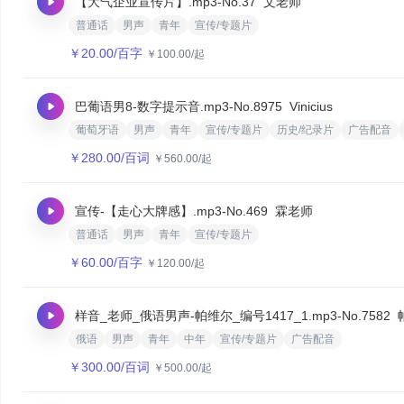
【大气企业宣传片】.mp3
-No.37
文老师
普通话
男声
青年
宣传/专题片
￥
20.00
/百字
￥
100.00
/起
巴葡语男8-数字提示音.mp3
-No.8975
Vinicius
葡萄牙语
男声
青年
宣传/专题片
历史/纪录片
广告配音
￥
280.00
/百词
￥
560.00
/起
宣传-【走心大牌感】.mp3
-No.469
霖老师
普通话
男声
青年
宣传/专题片
￥
60.00
/百字
￥
120.00
/起
样音_老师_俄语男声-帕维尔_编号1417_1.mp3
-No.7582
俄语
男声
青年
中年
宣传/专题片
广告配音
￥
300.00
/百词
￥
500.00
/起