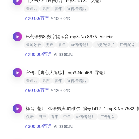
【大气企业宣传片】.mp3
-No.37
文老师
普通话
男声
青年
宣传/专题片
￥
20.00
/百字
￥
100.00
/起
巴葡语男8-数字提示音.mp3
-No.8975
Vinicius
葡萄牙语
男声
青年
宣传/专题片
历史/纪录片
广告配音
￥
280.00
/百词
￥
560.00
/起
宣传-【走心大牌感】.mp3
-No.469
霖老师
普通话
男声
青年
宣传/专题片
￥
60.00
/百字
￥
120.00
/起
样音_老师_俄语男声-帕维尔_编号1417_1.mp3
-No.7582
俄语
男声
青年
中年
宣传/专题片
广告配音
￥
300.00
/百词
￥
500.00
/起