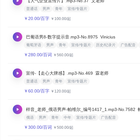
【大气企业宣传片】.mp3
-No.37
文老师
普通话
男声
青年
宣传/专题片
￥
20.00
/百字
￥
100.00
/起
巴葡语男8-数字提示音.mp3
-No.8975
Vinicius
葡萄牙语
男声
青年
宣传/专题片
历史/纪录片
广告配音
￥
280.00
/百词
￥
560.00
/起
宣传-【走心大牌感】.mp3
-No.469
霖老师
普通话
男声
青年
宣传/专题片
￥
60.00
/百字
￥
120.00
/起
样音_老师_俄语男声-帕维尔_编号1417_1.mp3
-No.7582
俄语
男声
青年
中年
宣传/专题片
广告配音
￥
300.00
/百词
￥
500.00
/起