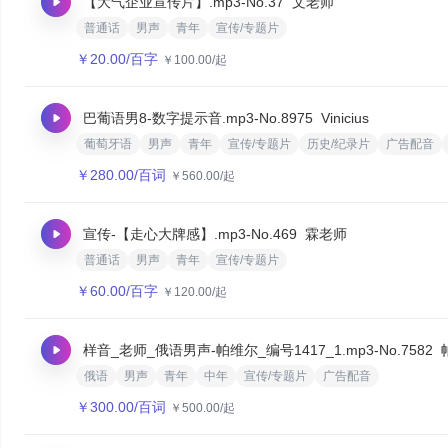
【大气企业宣传片】.mp3
-No.37
文老师
普通话
男声
青年
宣传/专题片
￥
20.00
/百字
￥
100.00
/起
巴葡语男8-数字提示音.mp3
-No.8975
Vinicius
葡萄牙语
男声
青年
宣传/专题片
历史/纪录片
广告配音
￥
280.00
/百词
￥
560.00
/起
宣传-【走心大牌感】.mp3
-No.469
霖老师
普通话
男声
青年
宣传/专题片
￥
60.00
/百字
￥
120.00
/起
样音_老师_俄语男声-帕维尔_编号1417_1.mp3
-No.7582
俄语
男声
青年
中年
宣传/专题片
广告配音
￥
300.00
/百词
￥
500.00
/起