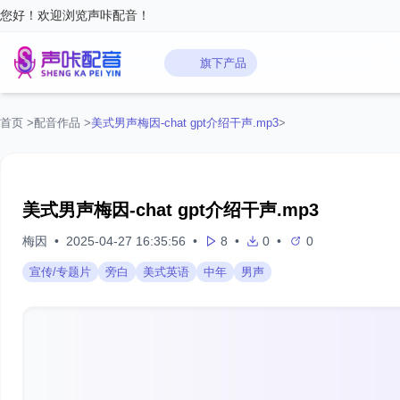
您好！欢迎浏览声咔配音！
旗下产品
首页
>
配音作品
>
美式男声梅因-chat gpt介绍干声.mp3
>
美式男声梅因-chat gpt介绍干声.mp3
梅因
•
2025-04-27 16:35:56
•
8
•
0
•
0
宣传/专题片
旁白
美式英语
中年
男声