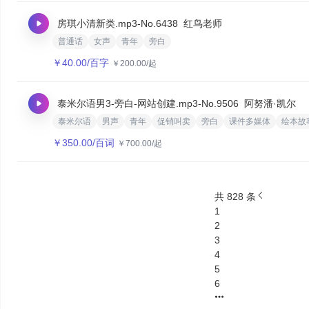
房琪小清新类.mp3
-No.6438
红鸟老师
普通话
女声
青年
旁白
￥
40.00
/百字
￥
200.00
/起
泰米尔语男3-旁白-网站创建.mp3
-No.9506
‌阿努潘·凯尔
泰米尔语
男声
青年
促销叫卖
旁白
课件多媒体
绘本故
￥
350.00
/百词
￥
700.00
/起
共 828 条
1
2
3
4
5
6