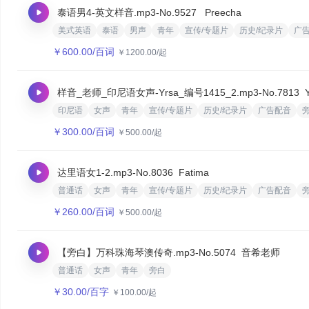
泰语男4-英文样音.mp3
-No.9527
‌ Preecha
美式英语
泰语
男声
青年
宣传/专题片
历史/纪录片
广
￥
600.00
/百词
￥
1200.00
/起
样音_老师_印尼语女声-Yrsa_编号1415_2.mp3
-No.7813
印尼语
女声
青年
宣传/专题片
历史/纪录片
广告配音
￥
300.00
/百词
￥
500.00
/起
达里语女1-2.mp3
-No.8036
Fatima
普通话
女声
青年
宣传/专题片
历史/纪录片
广告配音
￥
260.00
/百词
￥
500.00
/起
【旁白】万科珠海琴澳传奇.mp3
-No.5074
音希老师
普通话
女声
青年
旁白
￥
30.00
/百字
￥
100.00
/起