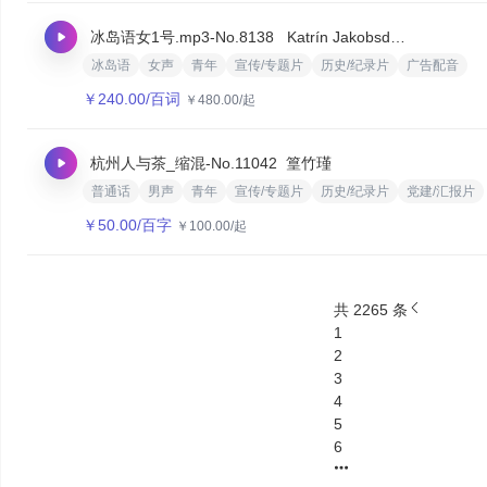
冰岛语女1号.mp3
-No.8138
‌ Katrín Jakobsdóttir
冰岛语
女声
青年
宣传/专题片
历史/纪录片
广告配音
￥
240.00
/百词
￥
480.00
/起
杭州人与茶_缩混
-No.11042
篁竹瑾
普通话
男声
青年
宣传/专题片
历史/纪录片
党建/汇报片
￥
50.00
/百字
￥
100.00
/起
共 2265 条
1
2
3
4
5
6