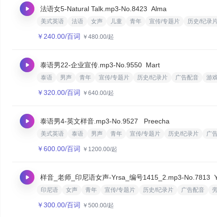
法语女5-Natural Talk.mp3
-No.8423
Alma
美式英语
法语
女声
儿童
青年
宣传/专题片
历史/纪录
￥
240.00
/百词
￥
480.00
/起
泰语男22-企业宣传.mp3
-No.9550
Mart
泰语
男声
青年
宣传/专题片
历史/纪录片
广告配音
游
￥
320.00
/百词
￥
640.00
/起
泰语男4-英文样音.mp3
-No.9527
‌ Preecha
美式英语
泰语
男声
青年
宣传/专题片
历史/纪录片
广
￥
600.00
/百词
￥
1200.00
/起
样音_老师_印尼语女声-Yrsa_编号1415_2.mp3
-No.7813
印尼语
女声
青年
宣传/专题片
历史/纪录片
广告配音
￥
300.00
/百词
￥
500.00
/起