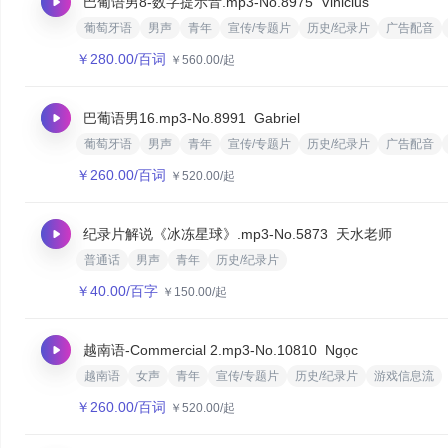
巴葡语男8-数字提示音.mp3
-No.8975
Vinicius
葡萄牙语
男声
青年
宣传/专题片
历史/纪录片
广告配音
￥
280.00
/百词
￥
560.00
/起
巴葡语男16.mp3
-No.8991
Gabriel
葡萄牙语
男声
青年
宣传/专题片
历史/纪录片
广告配音
￥
260.00
/百词
￥
520.00
/起
纪录片解说《冰冻星球》.mp3
-No.5873
天水老师
普通话
男声
青年
历史/纪录片
￥
40.00
/百字
￥
150.00
/起
越南语-Commercial 2.mp3
-No.10810
‌Ngọc‌
越南语
女声
青年
宣传/专题片
历史/纪录片
游戏信息流
￥
260.00
/百词
￥
520.00
/起