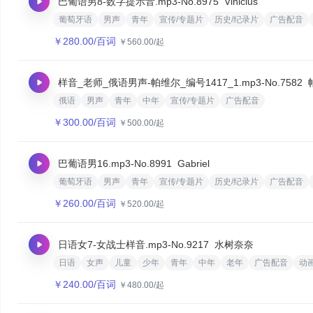
巴葡语男8-数字提示音.mp3
-No.8975
Vinicius
葡萄牙语
男声
青年
宣传/专题片
历史/纪录片
广告配音
￥
280.00
/百词
￥
560.00
/起
样音_老师_俄语男声-帕维尔_编号1417_1.mp3
-No.7582
俄语
男声
青年
中年
宣传/专题片
广告配音
￥
300.00
/百词
￥
500.00
/起
巴葡语男16.mp3
-No.8991
Gabriel
葡萄牙语
男声
青年
宣传/专题片
历史/纪录片
广告配音
￥
260.00
/百词
￥
520.00
/起
日语女7-女战士样音.mp3
-No.9217
水树奈奈
日语
女声
儿童
少年
青年
中年
老年
广告配音
动
￥
240.00
/百词
￥
480.00
/起