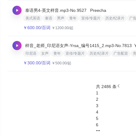
泰语男4-英文样音.mp3
-No.9527
‌ Preecha
美式英语
泰语
男声
青年
宣传/专题片
历史/纪录片
广
￥
600.00
/百词
￥
1200.00
/起
样音_老师_印尼语女声-Yrsa_编号1415_2.mp3
-No.7813
印尼语
女声
青年
宣传/专题片
历史/纪录片
广告配音
￥
300.00
/百词
￥
500.00
/起
共 2486 条
1
2
3
4
5
6