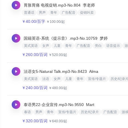
胃胀胃痛 电视促销.mp3
-No.804
李老师
普通话
男声
青年
广告配音
促销叫卖
￥
40.00
/百字
￥
100.00
/起
国籍英语-系统《提示音》.mp3
-No.10759
梦婷
英式英语
女声
儿童
青年
广告配音
旁白
语音提示
游
￥
260.00
/百词
￥
520.00
/起
法语女5-Natural Talk.mp3
-No.8423
Alma
美式英语
法语
女声
儿童
青年
宣传/专题片
历史/纪录
￥
240.00
/百词
￥
480.00
/起
泰语男22-企业宣传.mp3
-No.9550
Mart
泰语
男声
青年
宣传/专题片
历史/纪录片
广告配音
游
￥
320.00
/百词
￥
640.00
/起