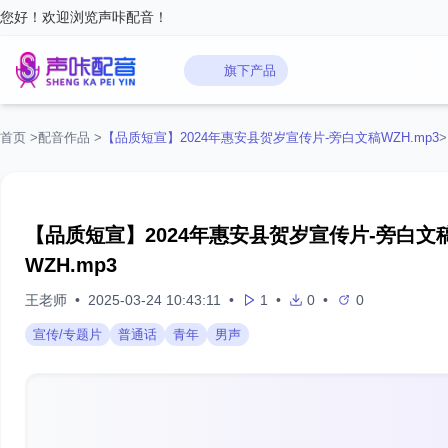
您好！欢迎浏览声咔配音！
旗下产品
首页
>
配音作品
>
【品质短宣】2024年惠安县贺岁宣传片-旁白文稿WZH.mp3
>
【品质短宣】2024年惠安县贺岁宣传片-旁白文
WZH.mp3
王老师
•
2025-03-24 10:43:11
•
1
•
0
•
0
宣传/专题片
普通话
青年
男声