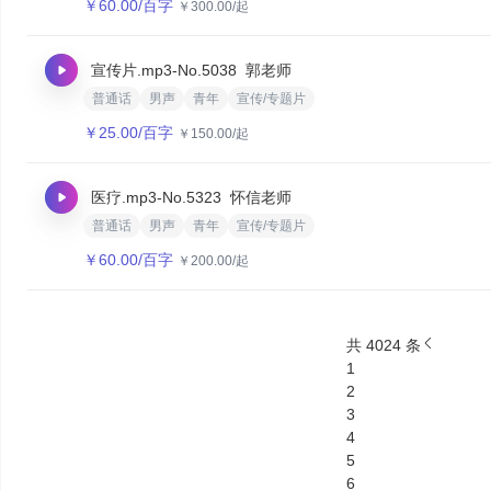
￥
60.00
/百字
￥
300.00
/起
宣传片.mp3
-No.5038
郭老师
普通话
男声
青年
宣传/专题片
￥
25.00
/百字
￥
150.00
/起
医疗.mp3
-No.5323
怀信老师
普通话
男声
青年
宣传/专题片
￥
60.00
/百字
￥
200.00
/起
共 4024 条
1
2
3
4
5
6