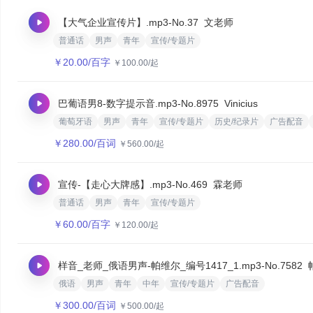
【大气企业宣传片】.mp3
-No.37
文老师
普通话
男声
青年
宣传/专题片
￥
20.00
/百字
￥
100.00
/起
巴葡语男8-数字提示音.mp3
-No.8975
Vinicius
葡萄牙语
男声
青年
宣传/专题片
历史/纪录片
广告配音
￥
280.00
/百词
￥
560.00
/起
宣传-【走心大牌感】.mp3
-No.469
霖老师
普通话
男声
青年
宣传/专题片
￥
60.00
/百字
￥
120.00
/起
样音_老师_俄语男声-帕维尔_编号1417_1.mp3
-No.7582
俄语
男声
青年
中年
宣传/专题片
广告配音
￥
300.00
/百词
￥
500.00
/起