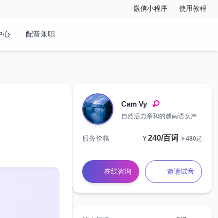
微信小程序
使用教程
中心
配音兼职
‌Cam Vy‌
自然活力亲和的越南语女声
240/百词
服务价格
￥
￥
480
起
在线咨询
邀请试音