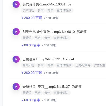
美式英语男-1.mp3
-No.10351
Ben
美式英语
男声
青年
宣传/专题片
￥
280.00
/百词
￥
560.00
/起
创维光电 企业宣传片.mp3
-No.6810
苏老师
普通话
男声
青年
宣传/专题片
￥
80.00
/百字
￥
300.00
/起
巴葡语男16.mp3
-No.8991
Gabriel
葡萄牙语
男声
青年
宣传/专题片
历史/纪录片
广告配音
￥
260.00
/百词
￥
520.00
/起
介绍样音- 春种__.mp3
-No.5127
为老师
普通话
男声
青年
宣传/专题片
￥
60.00
/百字
￥
300.00
/起