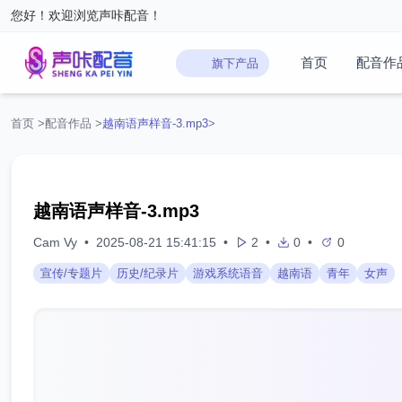
您好！欢迎浏览声咔配音！
首页
配音作
旗下产品
首页
>
配音作品
>
越南语声样音-3.mp3
>
越南语声样音-3.mp3
‌Cam Vy‌
•
2025-08-21 15:41:15
•
2
•
0
•
0
宣传/专题片
历史/纪录片
游戏系统语音
越南语
青年
女声