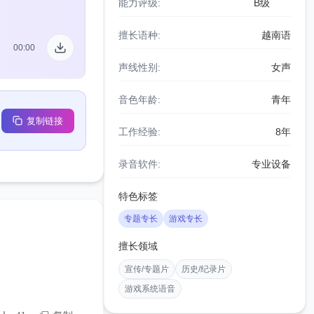
能力评级:
B级
擅长语种:
越南语
00:00
声线性别:
女声
音色年龄:
青年
复制链接
工作经验:
8年
录音软件:
专业设备
特色标签
专题专长
游戏专长
擅长领域
宣传/专题片
历史/纪录片
游戏系统语音