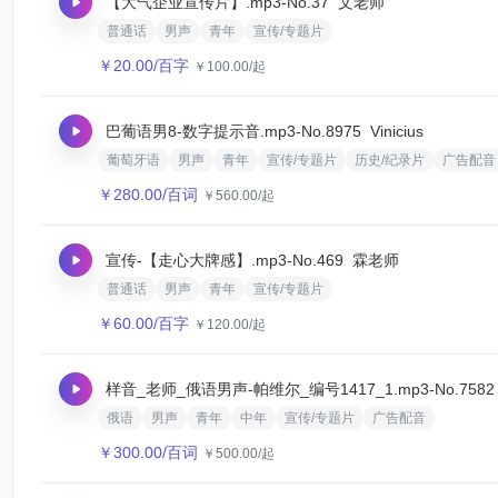
【大气企业宣传片】.mp3
-No.37
文老师
普通话
男声
青年
宣传/专题片
￥
20.00
/百字
￥
100.00
/起
巴葡语男8-数字提示音.mp3
-No.8975
Vinicius
葡萄牙语
男声
青年
宣传/专题片
历史/纪录片
广告配音
￥
280.00
/百词
￥
560.00
/起
宣传-【走心大牌感】.mp3
-No.469
霖老师
普通话
男声
青年
宣传/专题片
￥
60.00
/百字
￥
120.00
/起
样音_老师_俄语男声-帕维尔_编号1417_1.mp3
-No.7582
俄语
男声
青年
中年
宣传/专题片
广告配音
￥
300.00
/百词
￥
500.00
/起