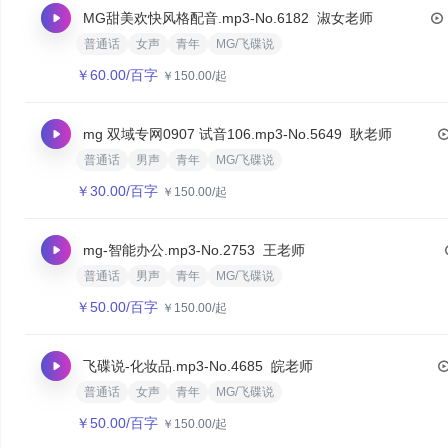
MG甜美欢快风格配音.mp3
-No.6182
淑女老师
普通话
女声
青年
MG/飞碟说
￥
60.00
/百字
￥
150.00
/起
mg 双域专网0907 试音106.mp3
-No.5649
耿老师
普通话
男声
青年
MG/飞碟说
￥
30.00
/百字
￥
150.00
/起
mg-智能办公.mp3
-No.2753
王老师
普通话
男声
青年
MG/飞碟说
￥
50.00
/百字
￥
150.00
/起
飞碟说-化妆品.mp3
-No.4685
皖老师
普通话
女声
青年
MG/飞碟说
￥
50.00
/百字
￥
150.00
/起