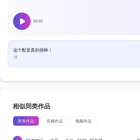
00:00
这个配音真的很棒！
相似同类作品
所有作品
音频作品
视频作品