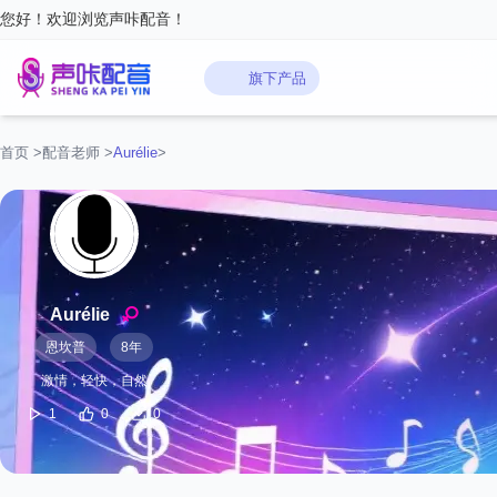
您好！欢迎浏览声咔配音！
旗下产品
首页
>
配音老师
>
‌Aurélie‌
>
‌Aurélie‌
恩坎普
8年
激情，轻快，自然
1
0
0