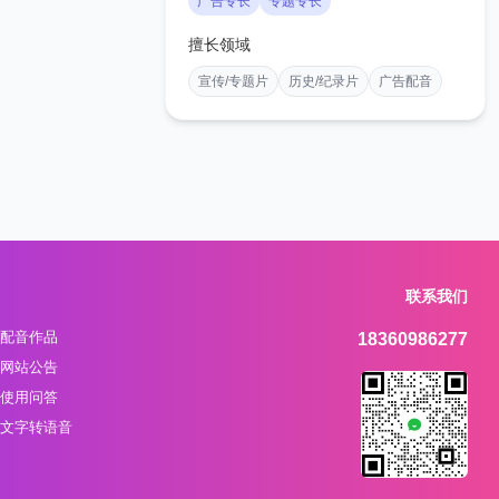
广告专长
专题专长
擅长领域
宣传/专题片
历史/纪录片
广告配音
联系我们
配音作品
18360986277
网站公告
使用问答
文字转语音