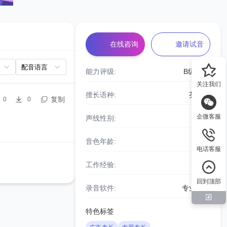
在线咨询
邀请试音
能力评级:
B级
关注我们
擅长语种:
芬兰语
复制
0
0
企微客服
声线性别:
女声
音色年龄:
青年
电话客服
工作经验:
7年
回到顶部
录音软件:
专业设备
特色标签