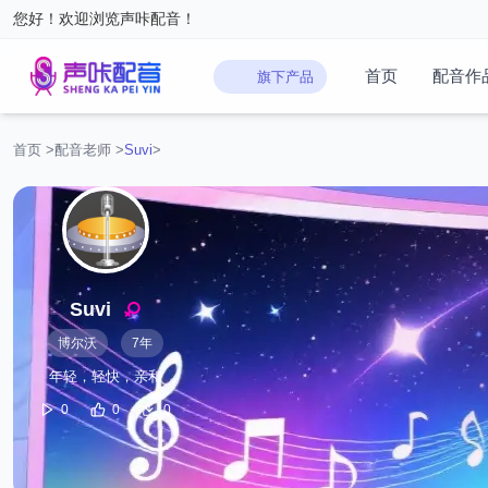
您好！欢迎浏览声咔配音！
首页
配音作
旗下产品
首页
>
配音老师
>
‌Suvi‌
>
‌Suvi‌
博尔沃
7年
年轻，轻快，亲和
0
0
0