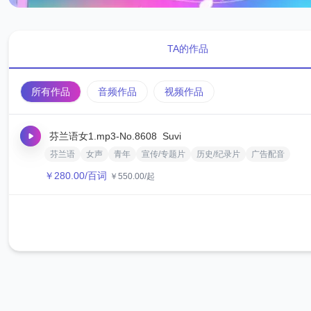
TA的作品
所有作品
音频作品
视频作品
芬兰语女1.mp3
-No.8608
‌Suvi‌
芬兰语
女声
青年
宣传/专题片
历史/纪录片
广告配音
￥
280.00
/百词
￥
550.00
/起