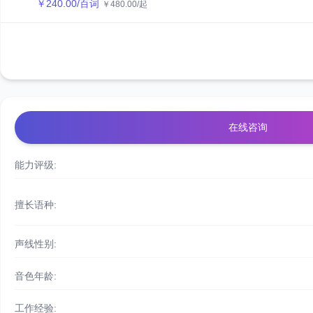
￥
240.00
/百词
￥
480.00
/起
在线咨询
能力评级:
擅长语种:
声线性别:
音色年龄:
工作经验: