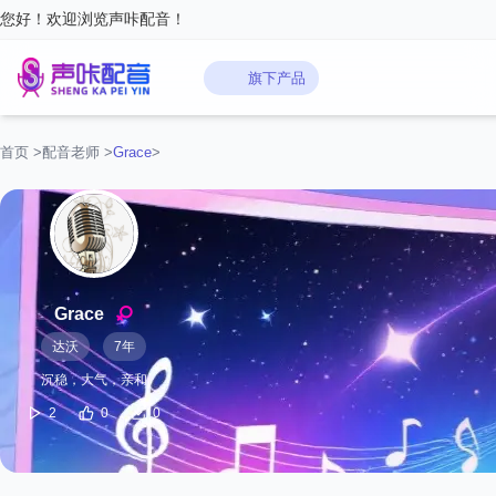
您好！欢迎浏览声咔配音！
旗下产品
首页
>
配音老师
>
‌Grace
>
‌Grace
达沃
7年
沉稳，大气，亲和
2
0
0