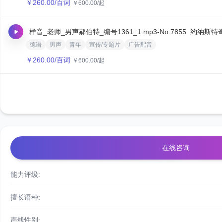
￥
260.00
/百词
￥
600.00
/起
样音_老师_男声郝伯特_编号1361_1.mp3
-No.7855
约纳斯特
德语
男声
青年
宣传/专题片
广告配音
￥
260.00
/百词
￥
600.00
/起
在线咨询
能力评级:
擅长语种:
声线性别: