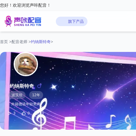
您好！欢迎浏览声咔配音！
旗下产品
首页
>
配音老师
>
约纳斯特奇
>
约纳斯特奇
波茨坦
12年
外籍德语年轻男声
3
0
0