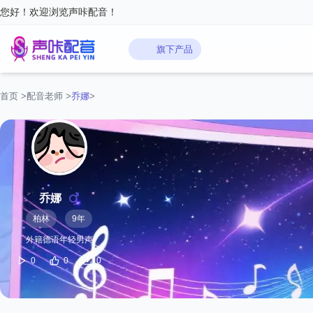
您好！欢迎浏览声咔配音！
旗下产品
首页
>
配音老师
>
乔娜
>
乔娜
柏林
9年
外籍德语年轻男声
0
0
0