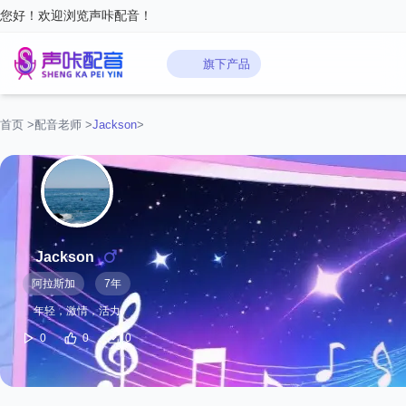
您好！欢迎浏览声咔配音！
旗下产品
首页
>
配音老师
>
Jackson
>
Jackson
阿拉斯加
7年
年轻，激情，活力
0
0
0