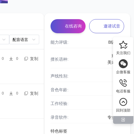
在线咨询
邀请试音
能力评级:
B级
关注我们
瑞典语
复制
0
0
擅长语种:
美式英语
企微客服
声线性别:
女声
音色年龄:
青年
电话客服
复制
0
0
工作经验:
8年
回到顶部
录音软件:
专业设备
特色标签