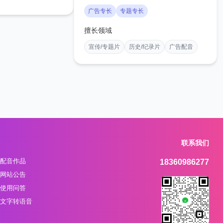
广告专长
专题专长
擅长领域
宣传/专题片
历史/纪录片
广告配音
联系我们
配音作品
18360986277
网站公告
使用问答
文字转语音