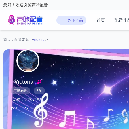
您好！欢迎浏览声咔配音！
首页
配音作
旗下产品
首页
>
配音老师
>
Victoria
>
Victoria
厄勒布鲁
8年
沉稳，大气，浑厚
0
0
0