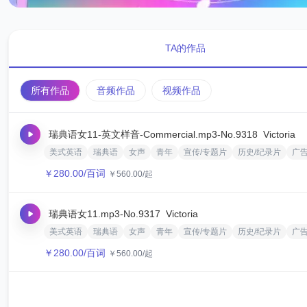
TA的作品
所有作品
音频作品
视频作品
瑞典语女11-英文样音-Commercial.mp3
-No.9318
Victoria
美式英语
瑞典语
女声
青年
宣传/专题片
历史/纪录片
广
￥
280.00
/百词
￥
560.00
/起
瑞典语女11.mp3
-No.9317
Victoria
美式英语
瑞典语
女声
青年
宣传/专题片
历史/纪录片
广
￥
280.00
/百词
￥
560.00
/起